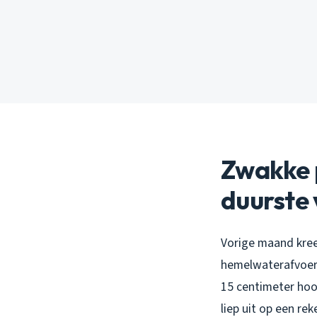
Zwakke p
duurste 
Vorige maand kree
hemelwaterafvoere
15 centimeter hoog
liep uit op een re