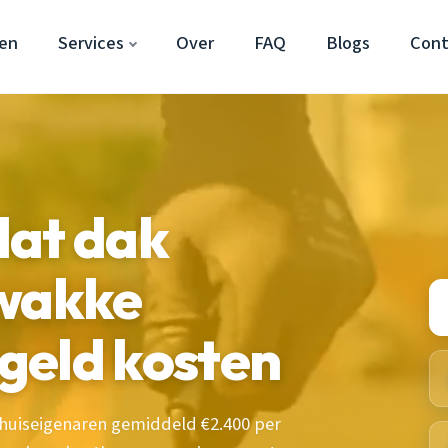
en
Services
Over
FAQ
Blogs
Cont
lat dak
zwakke
 geld kosten
 huiseigenaren gemiddeld €2.400 per