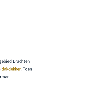
ngebied Drachten
e
dakdekker
. Toen
uurman