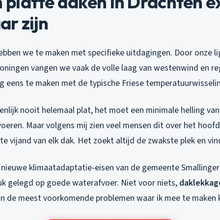
platte daken in Drachten e
r zijn
hebben we te maken met specifieke uitdagingen. Door onze l
ningen vangen we vaak de volle laag van westenwind en re
 eens te maken met de typische Friese temperatuurwisseli
genlijk nooit helemaal plat, het moet een minimale helling v
oeren. Maar volgens mij zien veel mensen dit over het hoofd. 
te vijand van elk dak. Het zoekt altijd de zwakste plek en vin
nieuwe klimaatadaptatie-eisen van de gemeente Smallinger
k gelegd op goede waterafvoer. Niet voor niets,
daklekkage
an de meest voorkomende problemen waar ik mee te maken k