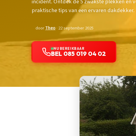
incident. Ontdek de 5 zwakste plekken en 
praktische tips van een ervaren dakdekker.
door
Theo
· 22 september 2025
NU BEREIKBAAR
BEL 085 019 04 02