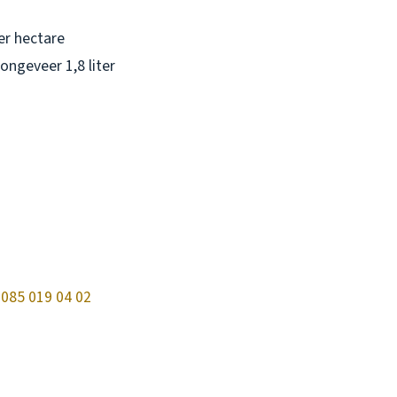
er hectare
ongeveer 1,8 liter
 085 019 04 02