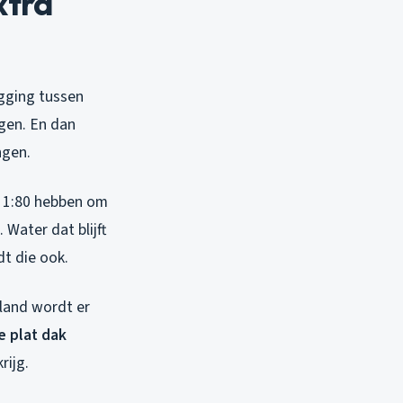
xtra
igging tussen
gen. En dan
ngen.
an 1:80 hebben om
Water dat blijft
dt die ook.
land wordt er
 plat dak
rijg.