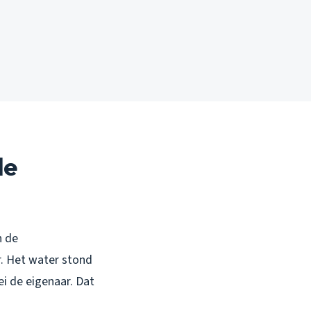
de
n de
. Het water stond
ei de eigenaar. Dat