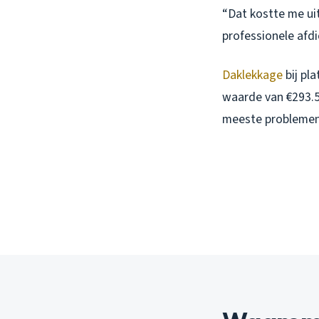
“Dat kostte me uit
professionele afd
Daklekkage
bij pl
waarde van €293.50
meeste problemen 