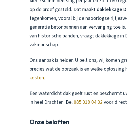
Met 780 mm neerslag per jaar en zo’n 180 re
op de proef gesteld. Dat maakt
daklekkage D
tegenkomen, vooral bij de naoorlogse rijtjes
generatie betonpannen aan vervanging toe is
van historische panden, vraagt
daklekkage in 
vakmanschap.
Ons aanpak is helder. U belt ons, wij komen gr
precies wat de oorzaak is en welke oplossing 
kosten
.
Een waterdicht dak geeft rust en beschermt u
in heel Drachten. Bel
085 019 04 02
voor direct
Onze beloften