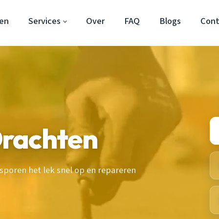
en
Services
Over
FAQ
Blogs
Cont
rachten
poren het lek snel op en repareren