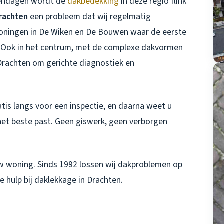
gendagen wordt de
dakbedekking
in deze regio flink
rachten
een probleem dat wij regelmatig
woningen in De Wiken en De Bouwen waar de eerste
. Ook in het centrum, met de complexe dakvormen
Drachten
om gerichte diagnostiek en
atis langs voor een inspectie, en daarna weet u
het beste past. Geen giswerk, geen verborgen
w woning. Sinds 1992 lossen wij dakproblemen op
e hulp bij daklekkage in Drachten.