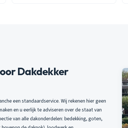
door Dakdekker
ranche een standaardservice. Wij rekenen hier geen
aken en u eerlijk te adviseren over de staat van
pectie van alle dakonderdelen: bedekking, goten,
g bovenop de daknok), loodwerk en