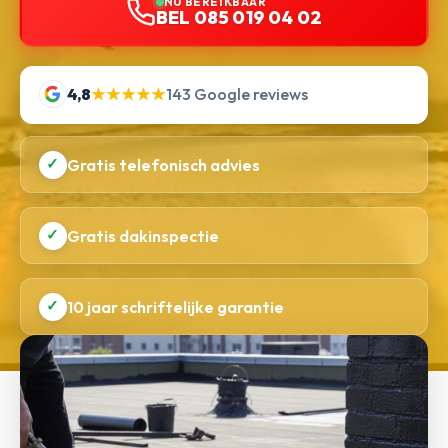
NU BEREIKBAAR
BEL 085 019 04 02
4,8
★★★★★
143 Google reviews
✓
Gratis telefonisch advies
✓
Gratis dakinspectie
✓
10 jaar schriftelijke garantie